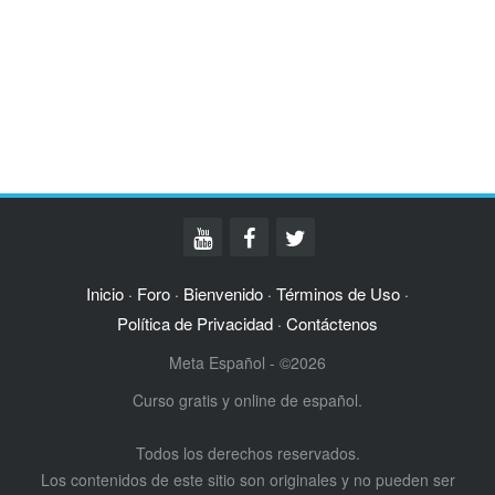
Inicio
Foro
Bienvenido
Términos de Uso
·
·
·
·
Política de Privacidad
Contáctenos
·
Meta Español - ©2026
Curso gratis y online de español.
Todos los derechos reservados.
Los contenidos de este sitio son originales y no pueden ser