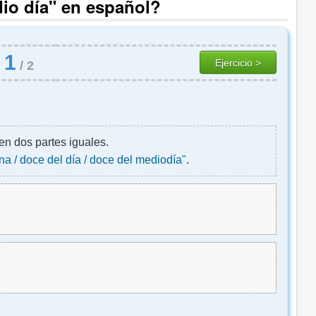
io día" en español?
1
Ejercicio >
/
2
en dos partes iguales.
a / doce del día / doce del mediodía"
.