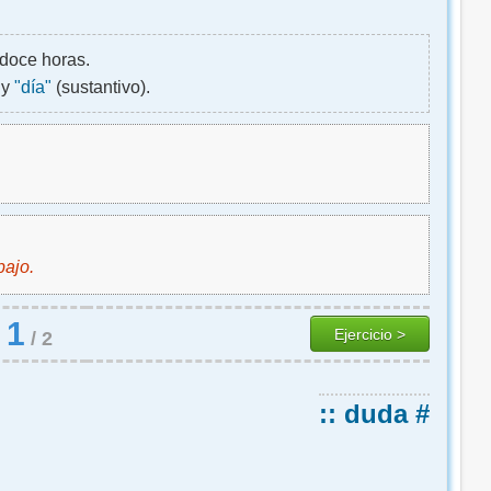
 doce horas.
 y
"día"
(sustantivo).
bajo.
1
Ejercicio >
/
2
:: duda #