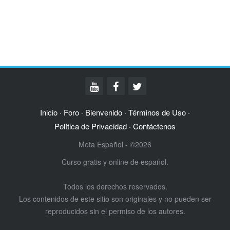
Inicio
Foro
Bienvenido
Términos de Uso
·
·
·
·
Política de Privacidad
Contáctenos
·
Meta Español - ©2026
Curso gratis y online de español.
Todos los derechos reservados.
Los contenidos de este sitio son originales y no pueden ser
reproducidos sin el permiso de los autores.