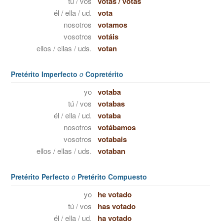
tú / vos
votas
/
votás
él / ella / ud.
vota
nosotros
votamos
vosotros
votáis
ellos / ellas / uds.
votan
Pretérito Imperfecto
o
Copretérito
yo
votaba
tú / vos
votabas
él / ella / ud.
votaba
nosotros
votábamos
vosotros
votabais
ellos / ellas / uds.
votaban
Pretérito Perfecto
o
Pretérito Compuesto
yo
he votado
tú / vos
has votado
él / ella / ud.
ha votado