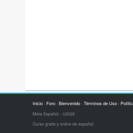
Inicio
Foro
Bienvenido
Términos de Uso
Políti
·
·
·
·
Meta Español - ©2026
Curso gratis y online de español.