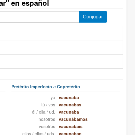
ar" en español
Pretérito Imperfecto
o
Copretérito
yo
vacunaba
tú / vos
vacunabas
él / ella / ud.
vacunaba
nosotros
vacunábamos
vosotros
vacunabais
ellos / ellas / uds.
vacunaban