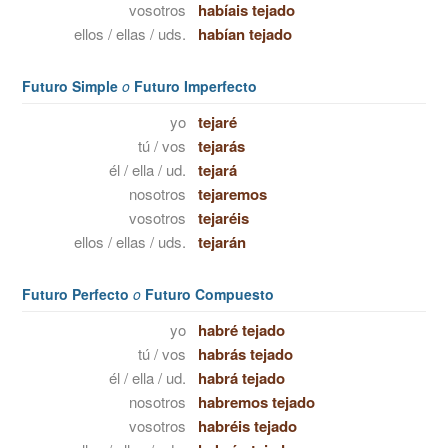
vosotros
habíais tejado
ellos / ellas / uds.
habían tejado
Futuro Simple
o
Futuro Imperfecto
yo
tejaré
tú / vos
tejarás
él / ella / ud.
tejará
nosotros
tejaremos
vosotros
tejaréis
ellos / ellas / uds.
tejarán
Futuro Perfecto
o
Futuro Compuesto
yo
habré tejado
tú / vos
habrás tejado
él / ella / ud.
habrá tejado
nosotros
habremos tejado
vosotros
habréis tejado