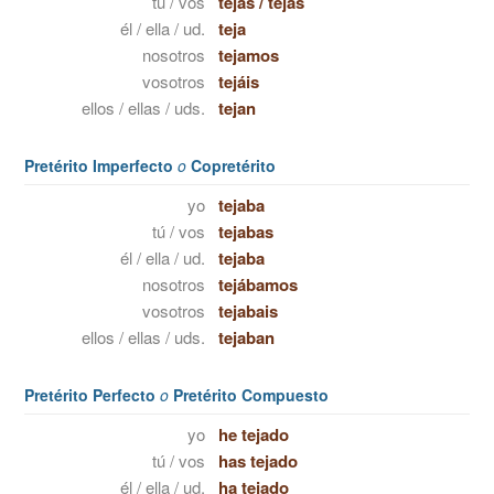
tú / vos
tejas
/
tejás
él / ella / ud.
teja
nosotros
tejamos
vosotros
tejáis
ellos / ellas / uds.
tejan
Pretérito Imperfecto
o
Copretérito
yo
tejaba
tú / vos
tejabas
él / ella / ud.
tejaba
nosotros
tejábamos
vosotros
tejabais
ellos / ellas / uds.
tejaban
Pretérito Perfecto
o
Pretérito Compuesto
yo
he tejado
tú / vos
has tejado
él / ella / ud.
ha tejado