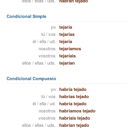
ellos / ellas / uds.
habrán tejado
Condicional Simple
yo
tejaría
tú / vos
tejarías
él / ella / ud.
tejaría
nosotros
tejaríamos
vosotros
tejaríais
ellos / ellas / uds.
tejarían
Condicional Compuesto
yo
habría tejado
tú / vos
habrías tejado
él / ella / ud.
habría tejado
nosotros
habríamos tejado
vosotros
habríais tejado
ellos / ellas / uds.
habrían tejado