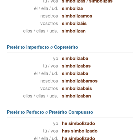
tú / vos
simbolizas
/
simbolizás
él / ella / ud.
simboliza
nosotros
simbolizamos
vosotros
simbolizáis
ellos / ellas / uds.
simbolizan
Pretérito Imperfecto
o
Copretérito
yo
simbolizaba
tú / vos
simbolizabas
él / ella / ud.
simbolizaba
nosotros
simbolizábamos
vosotros
simbolizabais
ellos / ellas / uds.
simbolizaban
Pretérito Perfecto
o
Pretérito Compuesto
yo
he simbolizado
tú / vos
has simbolizado
él / ella / ud.
ha simbolizado