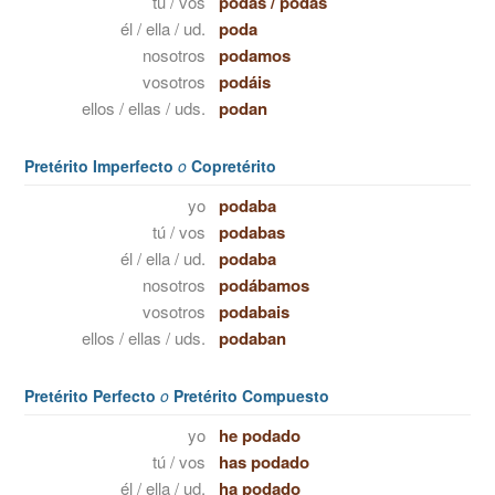
tú / vos
podas
/
podás
él / ella / ud.
poda
nosotros
podamos
vosotros
podáis
ellos / ellas / uds.
podan
Pretérito Imperfecto
o
Copretérito
yo
podaba
tú / vos
podabas
él / ella / ud.
podaba
nosotros
podábamos
vosotros
podabais
ellos / ellas / uds.
podaban
Pretérito Perfecto
o
Pretérito Compuesto
yo
he podado
tú / vos
has podado
él / ella / ud.
ha podado