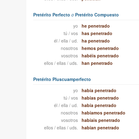
Pretérito Perfecto
o
Pretérito Compuesto
yo
he penetrado
tú / vos
has penetrado
él / ella / ud.
ha penetrado
nosotros
hemos penetrado
vosotros
habéis penetrado
ellos / ellas / uds.
han penetrado
Pretérito Pluscuamperfecto
yo
había penetrado
tú / vos
habías penetrado
él / ella / ud.
había penetrado
nosotros
habíamos penetrado
vosotros
habíais penetrado
ellos / ellas / uds.
habían penetrado