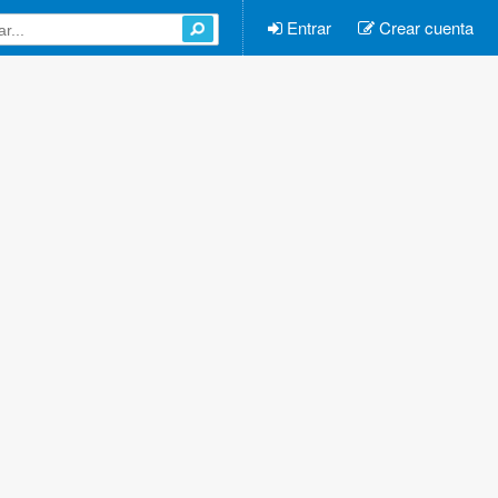
Entrar
Crear cuenta