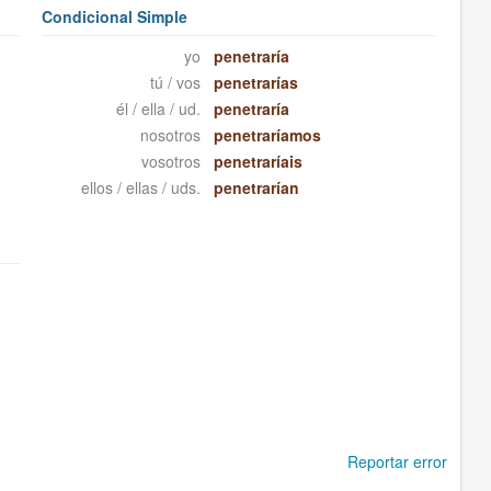
Condicional Simple
yo
penetraría
tú / vos
penetrarías
él / ella / ud.
penetraría
nosotros
penetraríamos
vosotros
penetraríais
ellos / ellas / uds.
penetrarían
Reportar error