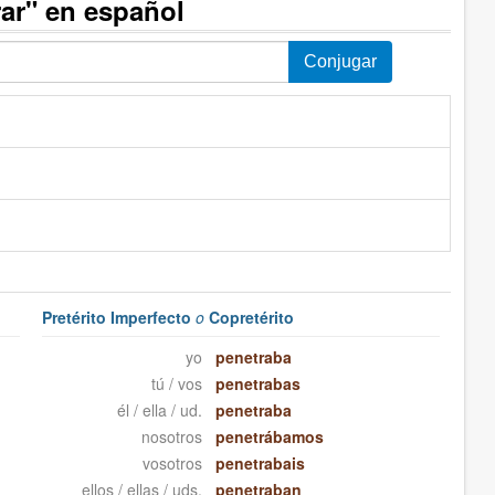
ar" en español
Pretérito Imperfecto
o
Copretérito
yo
penetraba
tú / vos
penetrabas
él / ella / ud.
penetraba
nosotros
penetrábamos
vosotros
penetrabais
ellos / ellas / uds.
penetraban