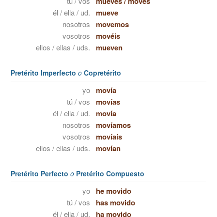
tú / vos
mueves
/
movés
él / ella / ud.
mueve
nosotros
movemos
vosotros
movéis
ellos / ellas / uds.
mueven
Pretérito Imperfecto
o
Copretérito
yo
movía
tú / vos
movías
él / ella / ud.
movía
nosotros
movíamos
vosotros
movíais
ellos / ellas / uds.
movían
Pretérito Perfecto
o
Pretérito Compuesto
yo
he movido
tú / vos
has movido
él / ella / ud.
ha movido