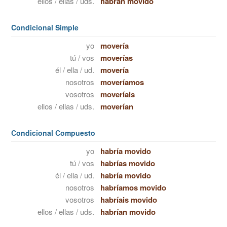
ellos / ellas / uds.
habrán movido
Condicional Simple
yo
movería
tú / vos
moverías
él / ella / ud.
movería
nosotros
moveríamos
vosotros
moveríais
ellos / ellas / uds.
moverían
Condicional Compuesto
yo
habría movido
tú / vos
habrías movido
él / ella / ud.
habría movido
nosotros
habríamos movido
vosotros
habríais movido
ellos / ellas / uds.
habrían movido