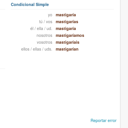
Condicional Simple
yo
mastigaría
tú / vos
mastigarías
él / ella / ud.
mastigaría
nosotros
mastigaríamos
vosotros
mastigaríais
ellos / ellas / uds.
mastigarían
Reportar error