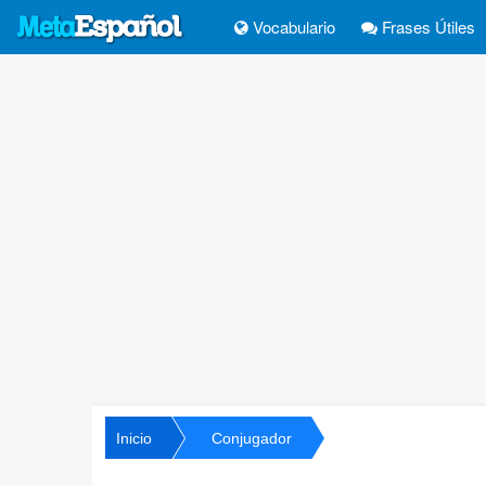
Vocabulario
Frases Útiles
Inicio
Conjugador