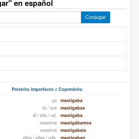
gar" en español
Pretérito Imperfecto
o
Copretérito
yo
mastigaba
tú / vos
mastigabas
él / ella / ud.
mastigaba
nosotros
mastigábamos
vosotros
mastigabais
ellos / ellas / uds.
mastigaban