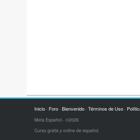
Inicio
Foro
Bienvenido
Términos de Uso
Políti
·
·
·
·
Meta Español - ©2026
Curso gratis y online de español.