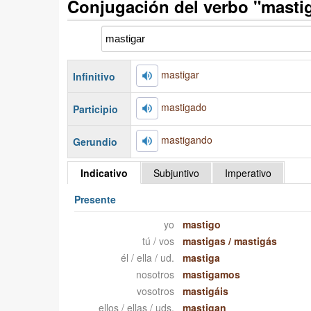
Conjugación del verbo "masti
mastigar
Infinitivo
mastigado
Participio
mastigando
Gerundio
Indicativo
Subjuntivo
Imperativo
Presente
yo
mastigo
tú / vos
mastigas
/
mastigás
él / ella / ud.
mastiga
nosotros
mastigamos
vosotros
mastigáis
ellos / ellas / uds.
mastigan