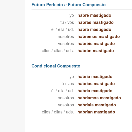
Futuro Perfecto
o
Futuro Compuesto
yo
habré mastigado
tú / vos
habrás mastigado
él / ella / ud.
habrá mastigado
nosotros
habremos mastigado
vosotros
habréis mastigado
ellos / ellas / uds.
habrán mastigado
Condicional Compuesto
yo
habría mastigado
tú / vos
habrías mastigado
él / ella / ud.
habría mastigado
nosotros
habríamos mastigado
vosotros
habríais mastigado
ellos / ellas / uds.
habrían mastigado