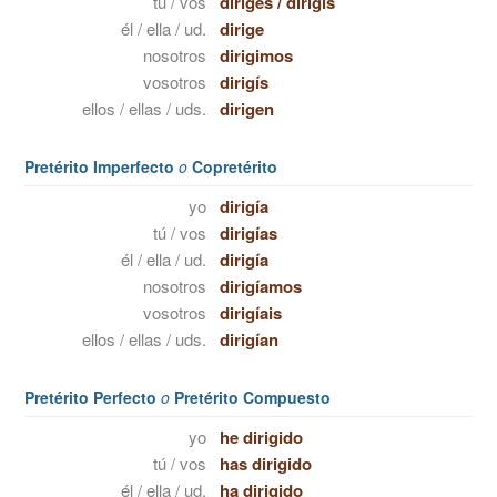
tú / vos
diriges
/
dirigís
él / ella / ud.
dirige
nosotros
dirigimos
vosotros
dirigís
ellos / ellas / uds.
dirigen
Pretérito Imperfecto
o
Copretérito
yo
dirigía
tú / vos
dirigías
él / ella / ud.
dirigía
nosotros
dirigíamos
vosotros
dirigíais
ellos / ellas / uds.
dirigían
Pretérito Perfecto
o
Pretérito Compuesto
yo
he dirigido
tú / vos
has dirigido
él / ella / ud.
ha dirigido