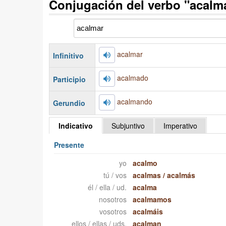
Conjugación del verbo "acalm
acalmar
Infinitivo
acalmado
Participio
acalmando
Gerundio
Indicativo
Subjuntivo
Imperativo
Presente
yo
acalmo
tú / vos
acalmas
/
acalmás
él / ella / ud.
acalma
nosotros
acalmamos
vosotros
acalmáis
ellos / ellas / uds.
acalman