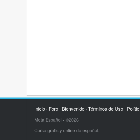
Inicio
Foro
Bienvenido
Términos de Uso
Políti
·
·
·
·
Meta Español - ©2026
Curso gratis y online de español.