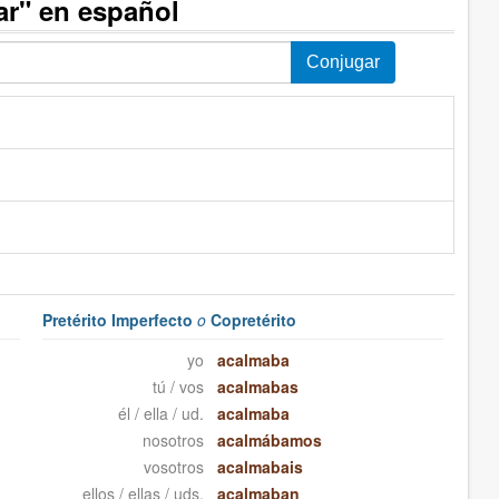
ar" en español
Pretérito Imperfecto
o
Copretérito
yo
acalmaba
tú / vos
acalmabas
él / ella / ud.
acalmaba
nosotros
acalmábamos
vosotros
acalmabais
ellos / ellas / uds.
acalmaban